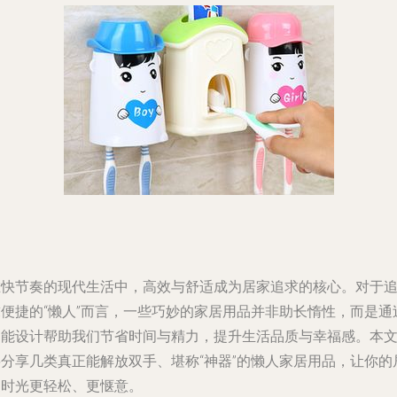
在快节奏的现代生活中，高效与舒适成为居家追求的核心。对于
求便捷的“懒人”而言，一些巧妙的家居用品并非助长惰性，而是通
智能设计帮助我们节省时间与精力，提升生活品质与幸福感。本
将分享几类真正能解放双手、堪称“神器”的懒人家居用品，让你的
家时光更轻松、更惬意。