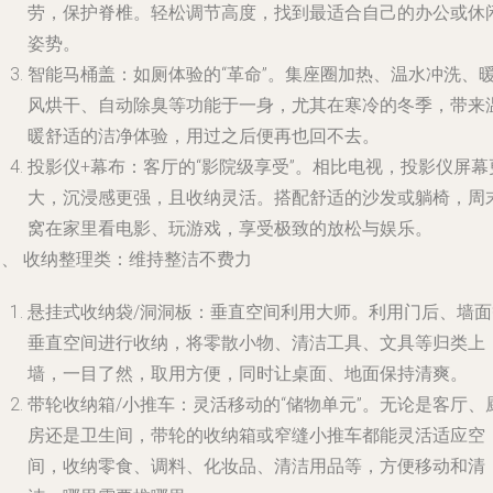
劳，保护脊椎。轻松调节高度，找到最适合自己的办公或休
姿势。
智能马桶盖：如厕体验的“革命”。集座圈加热、温水冲洗、
风烘干、自动除臭等功能于一身，尤其在寒冷的冬季，带来
暖舒适的洁净体验，用过之后便再也回不去。
投影仪+幕布：客厅的“影院级享受”。相比电视，投影仪屏幕
大，沉浸感更强，且收纳灵活。搭配舒适的沙发或躺椅，周
窝在家里看电影、玩游戏，享受极致的放松与娱乐。
四、 收纳整理类：维持整洁不费力
悬挂式收纳袋/洞洞板：垂直空间利用大师。利用门后、墙面
垂直空间进行收纳，将零散小物、清洁工具、文具等归类上
墙，一目了然，取用方便，同时让桌面、地面保持清爽。
带轮收纳箱/小推车：灵活移动的“储物单元”。无论是客厅、
房还是卫生间，带轮的收纳箱或窄缝小推车都能灵活适应空
间，收纳零食、调料、化妆品、清洁用品等，方便移动和清