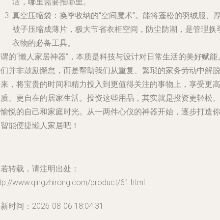
洁，哪里需要推哪里。
真空压缩袋：换季收纳的“空间魔术”。能将蓬松的羽绒服、
被子压缩成薄片，极大节省衣柜空间，防尘防潮，是管理换
衣物的必备工具。
所谓的“懒人家居神器”，本质是科技与设计对日常生活的美好赋能
它们并非鼓励懈怠，而是帮助我们从重复、繁琐的家务劳动中解
出来，将宝贵的时间和精力投入到更值得关注的事物上，享受更
品质、更自在的居家生活。投资这些用品，其实就是投资更轻松
更愉悦的自己和家庭时光。从一两件心仪的神器开始，逐步打造
的智能便捷懒人家居吧！
如若转载，请注明出处：
tp://www.qingzhirong.com/product/61.html
新时间：2026-08-06 18:04:31