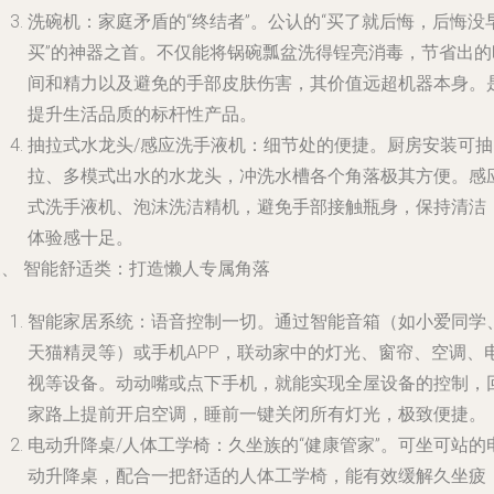
洗碗机：家庭矛盾的“终结者”。公认的“买了就后悔，后悔没
买”的神器之首。不仅能将锅碗瓢盆洗得锃亮消毒，节省出的
间和精力以及避免的手部皮肤伤害，其价值远超机器本身。
提升生活品质的标杆性产品。
抽拉式水龙头/感应洗手液机：细节处的便捷。厨房安装可抽
拉、多模式出水的水龙头，冲洗水槽各个角落极其方便。感
式洗手液机、泡沫洗洁精机，避免手部接触瓶身，保持清洁
体验感十足。
三、 智能舒适类：打造懒人专属角落
智能家居系统：语音控制一切。通过智能音箱（如小爱同学
天猫精灵等）或手机APP，联动家中的灯光、窗帘、空调、
视等设备。动动嘴或点下手机，就能实现全屋设备的控制，
家路上提前开启空调，睡前一键关闭所有灯光，极致便捷。
电动升降桌/人体工学椅：久坐族的“健康管家”。可坐可站的
动升降桌，配合一把舒适的人体工学椅，能有效缓解久坐疲