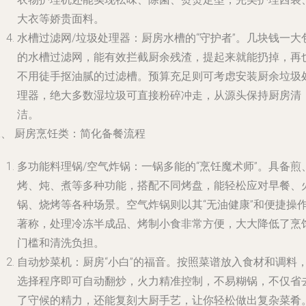
大衣等娇贵面料。
水槽过滤网/垃圾处理器：厨房水槽的“守护者”。几块钱一大
的水槽过滤网，能有效拦截厨余残渣，提起来就能扔掉，再
不用徒手抠油腻的过滤槽。预算充足则可考虑安装厨余垃圾
理器，绝大多数湿垃圾可直接粉碎冲走，从源头保持厨房清
洁。
二、 厨房烹饪类：简化备餐流程
多功能料理锅/空气炸锅：一锅多能的“烹饪魔术师”。具备煎
烤、炖、煮等多种功能，搭配不同烤盘，能轻松应对早餐、
锅、烧烤等各种场景。空气炸锅则以其“无油健康”和便捷操
著称，处理冷冻半成品、烤制小食非常方便，大大降低了烹
门槛和清洗负担。
自动炒菜机：厨房“小白”的福音。按照菜谱放入食材和调料
选择程序即可自动翻炒，火力精准控制，不易糊锅，不仅省
了守候的精力，还能复刻大厨手艺，让你轻松做出复杂菜肴