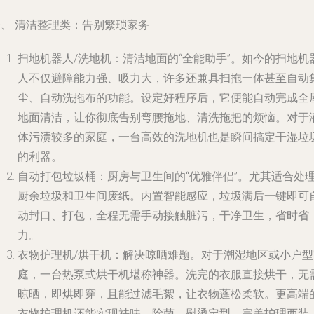
一、 清洁整理类：告别繁琐家务
扫地机器人/洗地机：清洁地面的“全能助手”。如今的扫地机
人不仅避障能力强、吸力大，许多还兼具扫拖一体甚至自动
尘、自动洗拖布的功能。设定好程序后，它便能自动完成全
地面清洁，让你彻底告别弯腰拖地、清洗拖把的烦恼。对于
体污渍较多的家庭，一台高效的洗地机也是瞬间搞定干湿垃
的利器。
自动打包垃圾桶：厨房与卫生间的“优雅伴侣”。尤其适合处
厨余垃圾和卫生间废纸。内置智能感应，垃圾满后一键即可
动封口、打包，全程无需手动接触脏污，干净卫生，省时省
力。
衣物护理机/烘干机：解决晾晒难题。对于潮湿地区或小户型
庭，一台热泵式烘干机堪称神器。洗完的衣服直接烘干，无
晾晒，即烘即穿，且能过滤毛絮，让衣物蓬松柔软。更高端
衣物护理机还能实现祛味、除菌、熨烫定型，完美护理西装