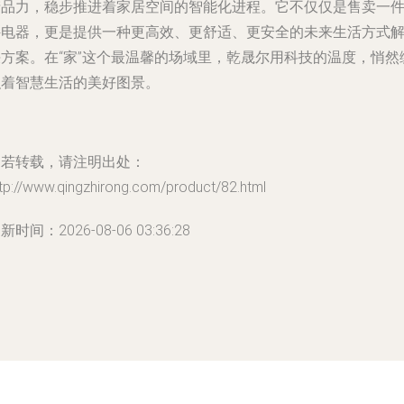
产品力，稳步推进着家居空间的智能化进程。它不仅仅是售卖一
件电器，更是提供一种更高效、更舒适、更安全的未来生活方式
决方案。在“家”这个最温馨的场域里，乾晟尔用科技的温度，悄然
织着智慧生活的美好图景。
如若转载，请注明出处：
tp://www.qingzhirong.com/product/82.html
新时间：2026-08-06 03:36:28