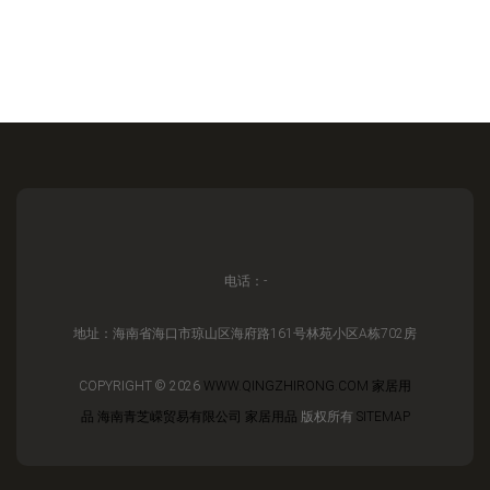
电话：-
地址：海南省海口市琼山区海府路161号林苑小区A栋702房
COPYRIGHT © 2026
WWW.QINGZHIRONG.COM
家居用
品
海南青芝嵘贸易有限公司
家居用品
版权所有
SITEMAP