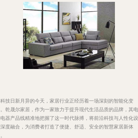
在科技日新月异的今天，家居行业正经历着一场深刻的智能化变
革。乾晟尔家居，作为一家致力于提升现代生活品质的品牌，其
子电器产品线精准地把握了这一时代脉搏，将前沿科技与人性化
计深度融合，为消费者打造了便捷、舒适、安全的智慧家居新体
验。